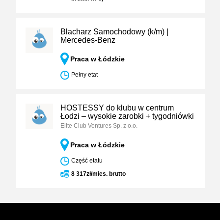
Blacharz Samochodowy (k/m) |
Mercedes-Benz
Praca w Łódzkie
Pełny etat
HOSTESSY do klubu w centrum
Łodzi – wysokie zarobki + tygodniówki
Elite Club Ventures Sp. z o.o.
Praca w Łódzkie
Część etatu
8 317zł/mies. brutto