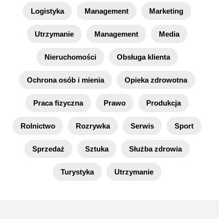
Logistyka
Management
Marketing
Utrzymanie
Management
Media
Nieruchomości
Obsługa klienta
Ochrona osób i mienia
Opieka zdrowotna
Praca fizyczna
Prawo
Produkcja
Rolnictwo
Rozrywka
Serwis
Sport
Sprzedaż
Sztuka
Służba zdrowia
Turystyka
Utrzymanie