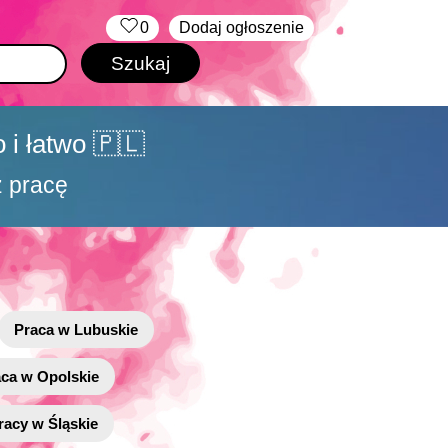
‏‏‎ ‎
0
Dodaj ogłoszenie
 i łatwo 🇵🇱
ź pracę
Praca w Lubuskie
aca w Opolskie
racy w Śląskie