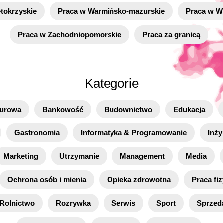
tokrzyskie
Praca w Warmińsko-mazurskie
Praca w Wi
Praca w Zachodniopomorskie
Praca za granicą
Kategorie
iurowa
Bankowość
Budownictwo
Edukacja
Gastronomia
Informatyka & Programowanie
Inży
Marketing
Utrzymanie
Management
Media
Ochrona osób i mienia
Opieka zdrowotna
Praca fi
Rolnictwo
Rozrywka
Serwis
Sport
Sprzed