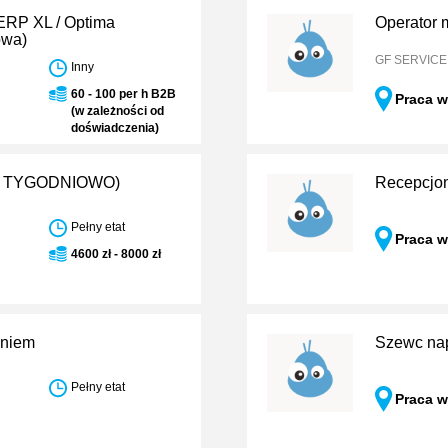
 ERP XL / Optima
Operator m
owa)
GF SERVICE S
Inny
60 - 100 per h B2B
Praca w
(w zależności od
doświadczenia)
000 TYGODNIOWO)
Recepcjon
Pełny etat
Praca 
4600 zł - 8000 zł
eniem
Szewc na
Pełny etat
Praca w