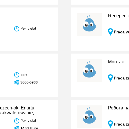
Recepecjo
Pełny etat
Praca w
Монтаж
Inny
Praca z
3000-6900
ech-ok. Erfurtu,
Робота на
 zakwaterowanie,
Pełny etat
Praca z
14,53 Euro