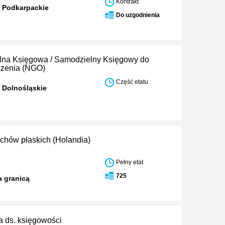
Kontrakt
 Podkarpackie
Do uzgodnienia
na Księgowa / Samodzielny Księgowy do
szenia (NGO)
Część etatu
 Dolnośląskie
chów płaskich (Holandia)
Pełny etat
725
a granicą
a ds. księgowości