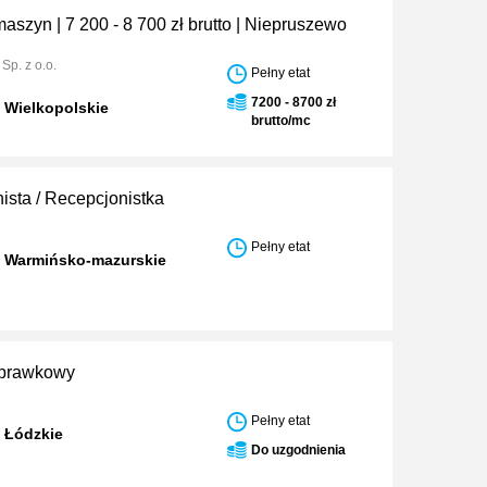
aszyn | 7 200 - 8 700 zł brutto | Niepruszewo
p. z o.o.
Pełny etat
7200 - 8700 zł
 Wielkopolskie
brutto/mc
ista / Recepcjonistka
Pełny etat
w Warmińsko-mazurskie
prawkowy
Pełny etat
 Łódzkie
Do uzgodnienia