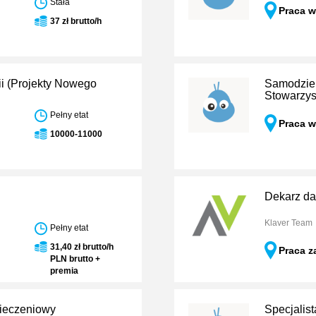
Stała
Praca w
37 zł brutto/h
i (Projekty Nowego
Samodziel
Stowarzy
Pełny etat
Praca w
10000-11000
Dekarz da
Klaver Team
Pełny etat
31,40 zł brutto/h
Praca z
PLN brutto +
premia
ieczeniowy
Specjalist