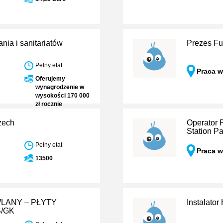
nia i sanitariatów
Prezes Fu
Pełny etat
Praca w
Oferujemy
wynagrodzenie w
wysokości 170 000
zł rocznie
zech
Operator 
Station P
Pełny etat
Praca 
13500
ANY – PŁYTY
Instalato
/GK