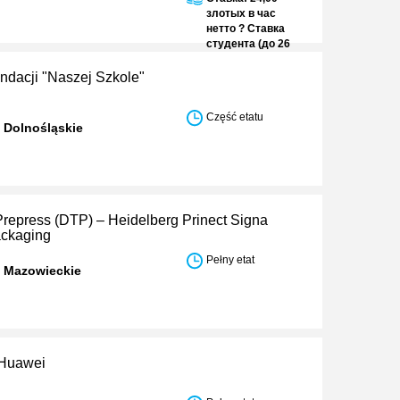
злотых в час
нетто ? Ставка
студента (до 26
лет): 30,50
злотых в час
ndacji "Naszej Szkole"
нетто
Część etatu
 Dolnośląskie
Prepress (DTP) – Heidelberg Prinect Signa
ackaging
Pełny etat
w Mazowieckie
r Huawei