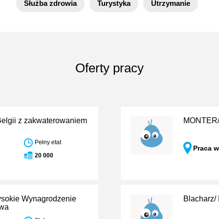
Służba zdrowia
Turystyka
Utrzymanie
Oferty pracy
Belgii z zakwaterowaniem
MONTER
Pełny etat
Praca w
20 000
ysokie Wynagrodzenie
Blacharz/ 
owa