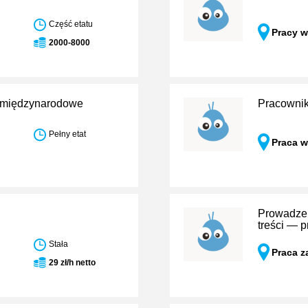
Część etatu
Pracy w
2000-8000
sy międzynarodowe
Pracownik
Pełny etat
Praca w
Prowadzen
treści — 
Stała
Praca z
29 zł/h netto