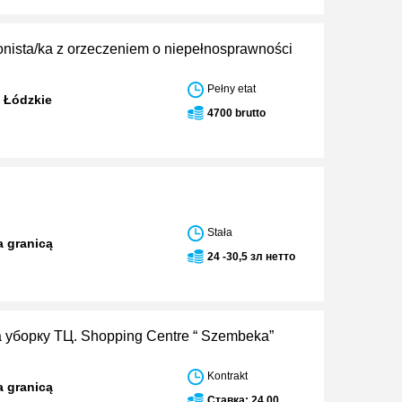
nista/ka z orzeczeniem o niepełnosprawności
Pełny etat
 Łódzkie
4700 brutto
Stała
a granicą
24 -30,5 зл нетто
 уборку ТЦ. Shopping Centre “ Szembeka”
Kontrakt
a granicą
Ставка: 24,00