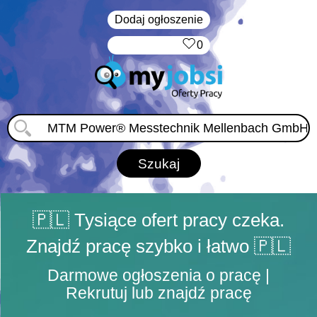
Dodaj ogłoszenie
‏‏‎ ‎
0
🇵🇱 Tysiące ofert pracy czeka.
Znajdź pracę szybko i łatwo 🇵🇱
Darmowe ogłoszenia o pracę |
Rekrutuj lub znajdź pracę