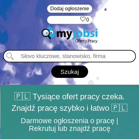
Dodaj ogłoszenie
‏‏‎ ‎
0
🇵🇱 Tysiące ofert pracy czeka.
Znajdź pracę szybko i łatwo 🇵🇱
Darmowe ogłoszenia o pracę |
Rekrutuj lub znajdź pracę