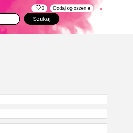
‏‏‎ ‎
0
Dodaj ogłoszenie