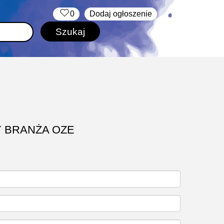
‏‏‎ ‎
0
Dodaj ogłoszenie
 BRANŻA OZE