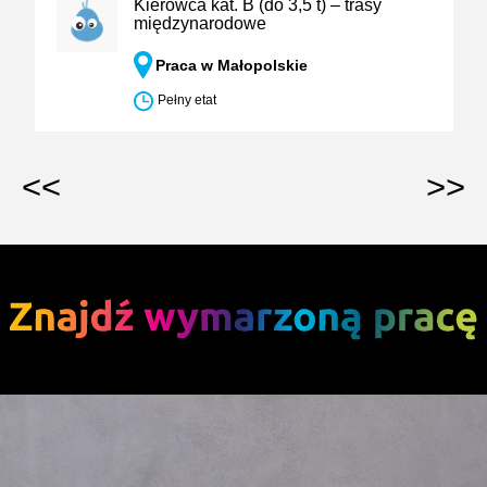
Kierowca kat. B (do 3,5 t) – trasy
międzynarodowe
Praca w Małopolskie
Pełny etat
<<
>>