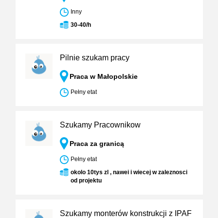
Inny
30-40/h
Pilnie szukam pracy
Praca w Małopolskie
Pełny etat
Szukamy Pracownikow
Praca za granicą
Pełny etat
okolo 10tys zl , nawei i wiecej w zaleznosci
od projektu
Szukamy monterów konstrukcji z IPAF