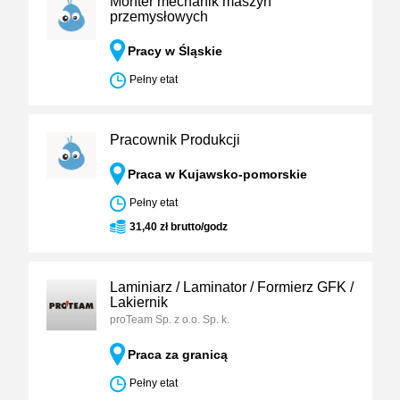
Monter mechanik maszyn
przemysłowych
Pracy w Śląskie
Pełny etat
Pracownik Produkcji
Praca w Kujawsko-pomorskie
Pełny etat
31,40 zł brutto/godz
Laminiarz / Laminator / Formierz GFK /
Lakiernik
proTeam Sp. z o.o. Sp. k.
Praca za granicą
Pełny etat