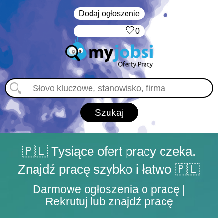
Dodaj ogłoszenie
‏‏‎ ‎
0
🇵🇱 Tysiące ofert pracy czeka.
Znajdź pracę szybko i łatwo 🇵🇱
Darmowe ogłoszenia o pracę |
Rekrutuj lub znajdź pracę