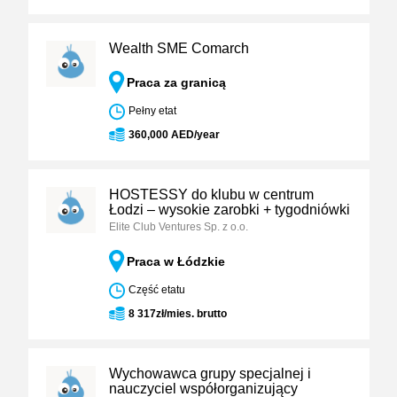
Wealth SME Comarch
Praca za granicą
Pełny etat
360,000 AED/year
HOSTESSY do klubu w centrum
Łodzi – wysokie zarobki + tygodniówki
Elite Club Ventures Sp. z o.o.
Praca w Łódzkie
Część etatu
8 317zł/mies. brutto
Wychowawca grupy specjalnej i
nauczyciel współorganizujący