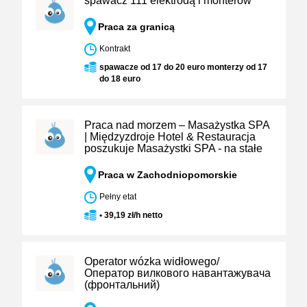
spawacz 111 elektrodą i monterów
Praca za granicą
Kontrakt
spawacze od 17 do 20 euro monterzy od 17
do 18 euro
Praca nad morzem – Masażystka SPA
| Międzyzdroje Hotel & Restauracja
poszukuje Masażystki SPA - na stałe
Praca w Zachodniopomorskie
Pełny etat
• 39,19 zł/h netto
Operator wózka widłowego/
Оператор вилкового навантажувача
(фронтальний)