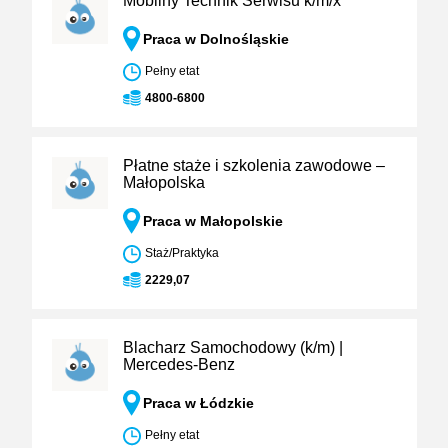
Mobilny Technik Serwisu k/m/x
Praca w Dolnośląskie
Pełny etat
4800-6800
Płatne staże i szkolenia zawodowe –
Małopolska
Praca w Małopolskie
Staż/Praktyka
2229,07
Blacharz Samochodowy (k/m) |
Mercedes-Benz
Praca w Łódzkie
Pełny etat