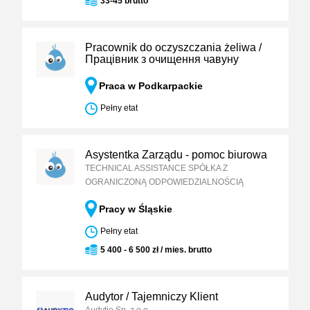
33-45 brutto
Pracownik do oczyszczania żeliwa /
Працівник з очищення чавуну
Praca w Podkarpackie
Pełny etat
Asystentka Zarządu - pomoc biurowa
TECHNICAL ASSISTANCE SPÓŁKA Z
OGRANICZONĄ ODPOWIEDZIALNOŚCIĄ
Pracy w Śląskie
Pełny etat
5 400 - 6 500 zł / mies. brutto
Audytor / Tajemniczy Klient