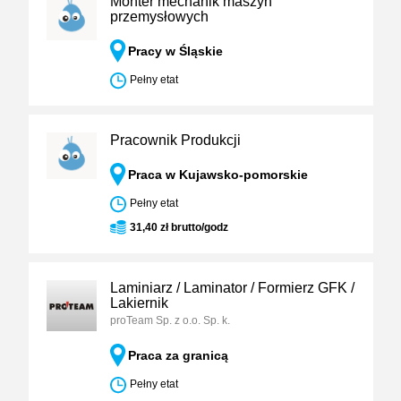
Monter mechanik maszyn
przemysłowych
Pracy w Śląskie
Pełny etat
Pracownik Produkcji
Praca w Kujawsko-pomorskie
Pełny etat
31,40 zł brutto/godz
Laminiarz / Laminator / Formierz GFK /
Lakiernik
proTeam Sp. z o.o. Sp. k.
Praca za granicą
Pełny etat