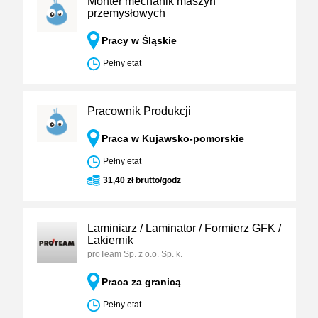
Monter mechanik maszyn
przemysłowych
Pracy w Śląskie
Pełny etat
Pracownik Produkcji
Praca w Kujawsko-pomorskie
Pełny etat
31,40 zł brutto/godz
Laminiarz / Laminator / Formierz GFK /
Lakiernik
proTeam Sp. z o.o. Sp. k.
Praca za granicą
Pełny etat