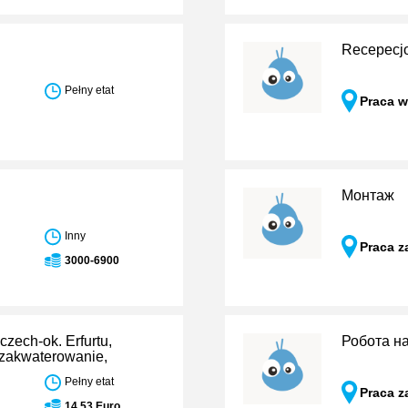
Recepecjo
Pełny etat
Praca w
Монтаж
Inny
Praca z
3000-6900
ech-ok. Erfurtu,
Робота на
 zakwaterowanie,
Pełny etat
Praca z
14,53 Euro