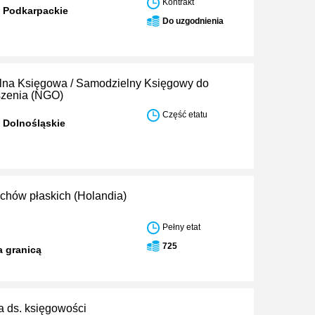
Kontrakt
 Podkarpackie
Do uzgodnienia
na Księgowa / Samodzielny Księgowy do
szenia (NGO)
Część etatu
 Dolnośląskie
chów płaskich (Holandia)
Pełny etat
725
a granicą
a ds. księgowości