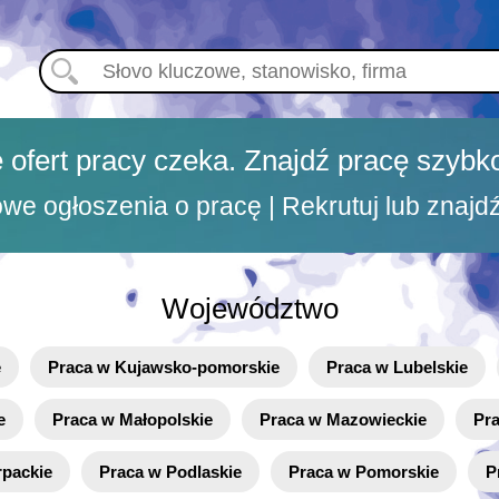
 ofert pracy czeka. Znajdź pracę szybko
e ogłoszenia o pracę | Rekrutuj lub znajd
Województwo
e
Praca w Kujawsko-pomorskie
Praca w Lubelskie
e
Praca w Małopolskie
Praca w Mazowieckie
Pr
rpackie
Praca w Podlaskie
Praca w Pomorskie
P