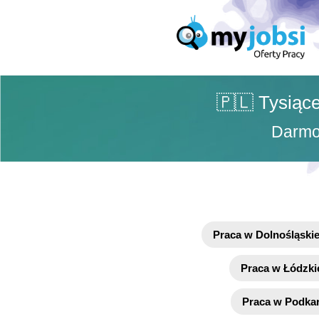
🇵🇱 Tysiące
Darmow
Praca w Dolnośląski
Praca w Łódzki
Praca w Podka