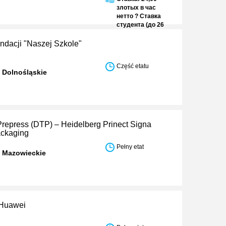
злотых в час
нетто ? Ставка
студента (до 26
лет): 30,50
злотых в час
ndacji "Naszej Szkole"
нетто
Część etatu
 Dolnośląskie
Prepress (DTP) – Heidelberg Prinect Signa
ackaging
Pełny etat
w Mazowieckie
r Huawei