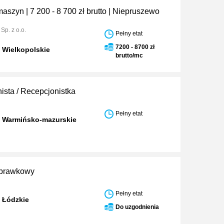
aszyn | 7 200 - 8 700 zł brutto | Niepruszewo
p. z o.o.
Pełny etat
7200 - 8700 zł
 Wielkopolskie
brutto/mc
ista / Recepcjonistka
Pełny etat
w Warmińsko-mazurskie
prawkowy
Pełny etat
 Łódzkie
Do uzgodnienia