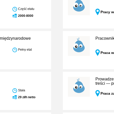
Część etatu
Pracy w
2000-8000
sy międzynarodowe
Pracownik
Pełny etat
Praca w
Prowadzen
treści — 
Stała
Praca z
29 zł/h netto