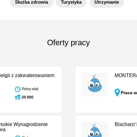
Służba zdrowia
Turystyka
Utrzymanie
Oferty pracy
Belgii z zakwaterowaniem
MONTER
Pełny etat
Praca w
20 000
ysokie Wynagrodzenie
Blacharz/ 
owa