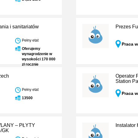
nia i sanitariatów
Prezes Fu
Pełny etat
Praca w
Oferujemy
wynagrodzenie w
wysokości 170 000
zł rocznie
zech
Operator 
Station P
Pełny etat
Praca 
13500
ANY – PŁYTY
Instalato
/GK