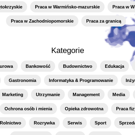
tokrzyskie
Praca w Warmińsko-mazurskie
Praca w Wi
Praca w Zachodniopomorskie
Praca za granicą
Kategorie
iurowa
Bankowość
Budownictwo
Edukacja
Gastronomia
Informatyka & Programowanie
Inży
Marketing
Utrzymanie
Management
Media
Ochrona osób i mienia
Opieka zdrowotna
Praca fi
Rolnictwo
Rozrywka
Serwis
Sport
Sprzed