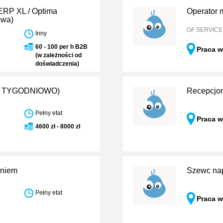
 ERP XL / Optima
Operator m
owa)
GF SERVICE S
Inny
60 - 100 per h B2B
Praca w
(w zależności od
doświadczenia)
000 TYGODNIOWO)
Recepcjon
Pełny etat
Praca 
4600 zł - 8000 zł
eniem
Szewc na
Pełny etat
Praca w