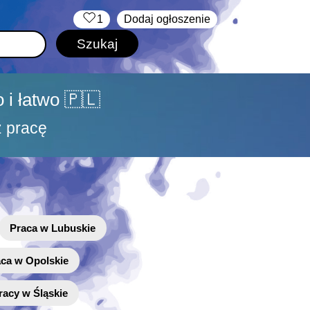
‏‏‎ ‎
1
Dodaj ogłoszenie
 i łatwo 🇵🇱
ź pracę
Praca w Lubuskie
aca w Opolskie
racy w Śląskie