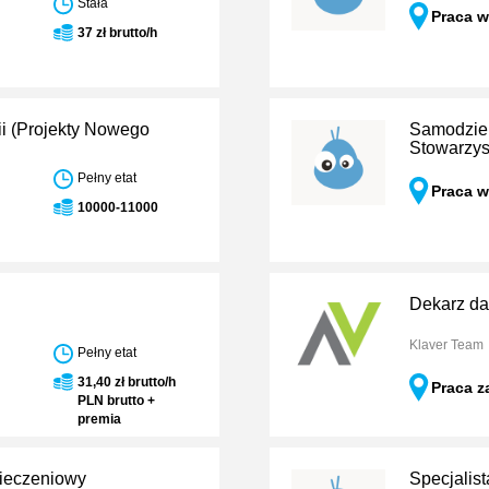
Stała
Praca w
37 zł brutto/h
i (Projekty Nowego
Samodziel
Stowarzy
Pełny etat
Praca w
10000-11000
Dekarz da
Klaver Team
Pełny etat
31,40 zł brutto/h
Praca z
PLN brutto +
premia
ieczeniowy
Specjalist