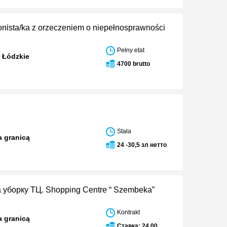
nista/ka z orzeczeniem o niepełnosprawności
Pełny etat
 Łódzkie
4700 brutto
Stała
a granicą
24 -30,5 зл нетто
 уборку ТЦ. Shopping Centre “ Szembeka”
Kontrakt
a granicą
Ставка: 24,00