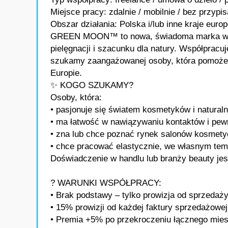
Miejsce pracy: zdalnie / mobilnie / bez przypi
Obszar działania: Polska i/lub inne kraje europ
GREEN MOON™ to nowa, świadoma marka wega
pielęgnacji i szacunku dla natury. Współpracu
szukamy zaangażowanej osoby, która pomoże n
Europie.
✨ KOGO SZUKAMY?
Osoby, która:
• pasjonuje się światem kosmetyków i naturalne
• ma łatwość w nawiązywaniu kontaktów i pewn
• zna lub chce poznać rynek salonów kosmetycz
• chce pracować elastycznie, we własnym temp
Doświadczenie w handlu lub branży beauty jes
? WARUNKI WSPÓŁPRACY:
• Brak podstawy – tylko prowizja od sprzedaż
• 15% prowizji od każdej faktury sprzedażowej
• Premia +5% po przekroczeniu łącznego miesi