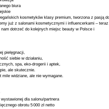
sanego biura
ejskie
ńskich kosmetyków klasy premium, tworzona z pasją d
jemy już z salonami kosmetycznymi i influencerkami – teraz
am dotrzeć do kolejnych miejsc beauty w Polsce i
j pielęgnacji,
ość siebie w działaniu,
nych, spa, eko-drogerii i aptek,
ie, ale skutecznie.
t mile widziane, ale nie wymagane.
y
 wystawionej dla salonu/partnera
ęcznego obrotu 5 000 zł netto