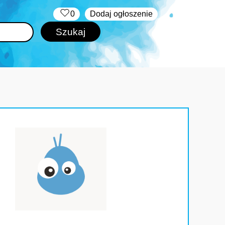
‏‏‎ ‎
0
Dodaj ogłoszenie