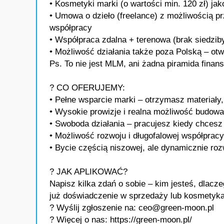
• Kosmetyki marki (o wartości min. 120 zł) j
• Umowa o dzieło (freelance) z możliwością p
współpracy
• Współpraca zdalna + terenowa (brak siedziby
• Możliwość działania także poza Polską – ot
Ps. To nie jest MLM, ani żadna piramida finan
? CO OFERUJEMY:
• Pełne wsparcie marki – otrzymasz materiały
• Wysokie prowizje i realna możliwość budowa
• Swoboda działania – pracujesz kiedy chcesz
• Możliwość rozwoju i długofalowej współpracy
• Bycie częścią niszowej, ale dynamicznie rozw
? JAK APLIKOWAĆ?
Napisz kilka zdań o sobie – kim jesteś, dl
już doświadczenie w sprzedaży lub kosmetyka
? Wyślij zgłoszenie na: ceo@green-moon.pl
? Więcej o nas: https://green-moon.pl/