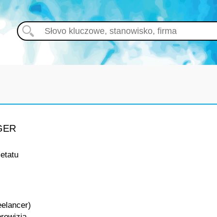
GER
etatu
lancer)
prowizja