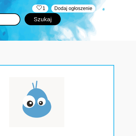
‏‏‎ ‎
1
Dodaj ogłoszenie