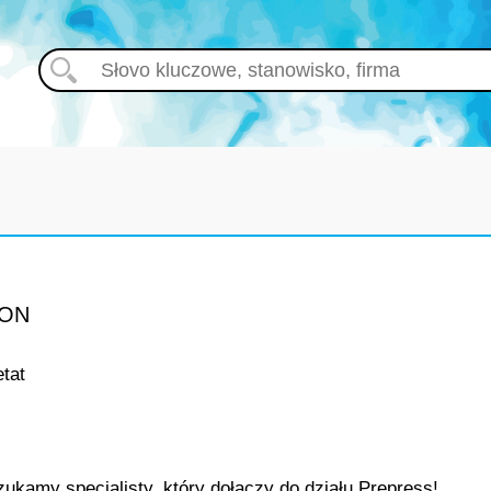
ION
etat
ukamy specjalisty, który dołączy do działu Prepress!