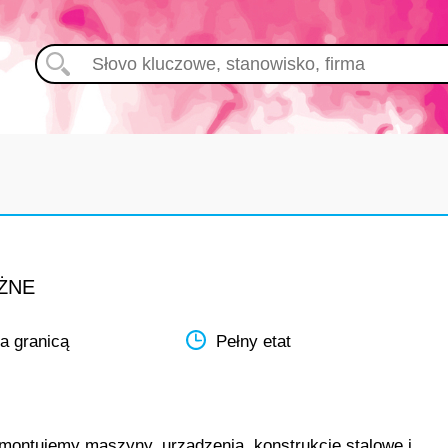
ÓŻNE
a granicą
Pełny etat
 montujemy maszyny, urządzenia, konstrukcje stalowe i