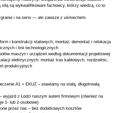
iłą są wykwalifikowani fachowcy, którzy wiedzą, co to
zgranie i na serio — ale zawsze z uśmiechem.
orm i konstrukcji stalowych, montaż, demontaż i relokacja
nych i linii technologicznych
ołów maszyn i urządzeń według dokumentacji projektowej
alacji elektrycznych: montaż tras kablowych, rozdzielnic,
zeń produkcyjnych
ieczenie A1 + EKUZ – stawiamy na stałą, długotrwałą
e – wyjazd z Łodzi naszym autem firmowym (również na
je 1- lub 2-osobowe)
nione przez nas – bez dodatkowych kosztów