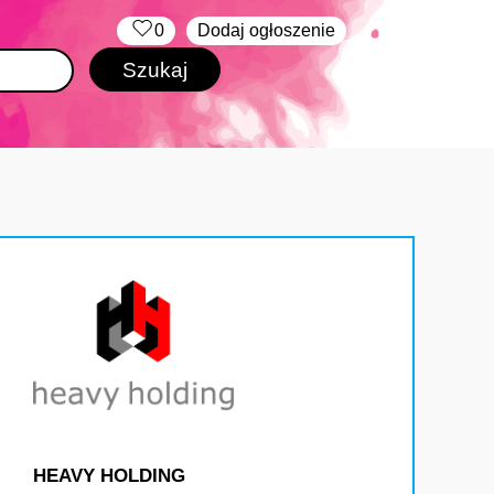
‏‏‎ ‎
0
Dodaj ogłoszenie
HEAVY HOLDING