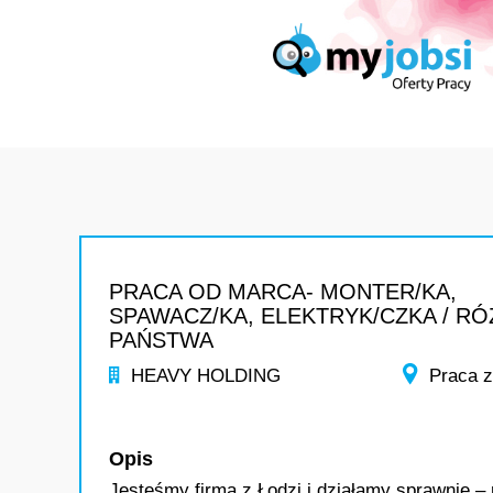
PRACA OD MARCA- MONTER/KA,
SPAWACZ/KA, ELEKTRYK/CZKA / R
PAŃSTWA
HEAVY HOLDING
Praca z
Opis
Jesteśmy firmą z Łodzi i działamy sprawnie –