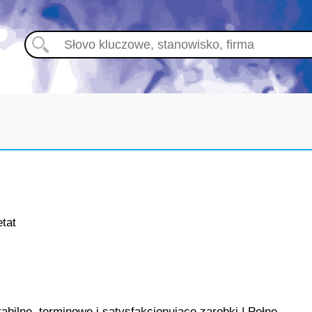
etat
lne, terminowe i satysfakcjonujące zarobki | Pełne