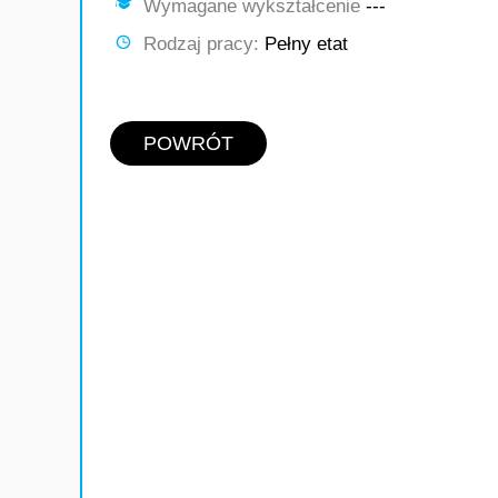
Wymagane wykształcenie
---
Rodzaj pracy:
Pełny etat
POWRÓT