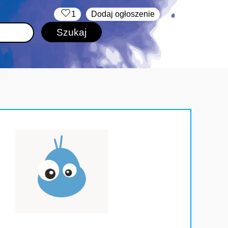
‏‏‎ ‎
1
Dodaj ogłoszenie