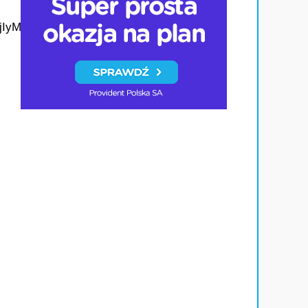
QMjIyMDM5MTc4ODIwMDg5MgABHm9y5D8S-