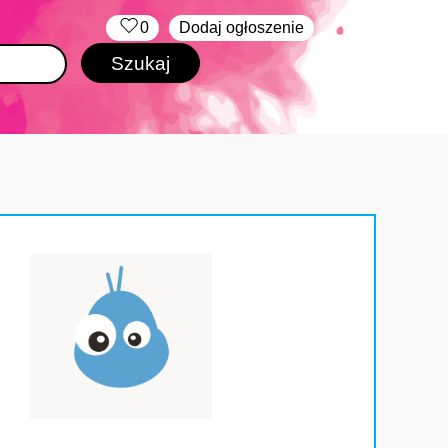
‏‏‎ ‎
0
Dodaj ogłoszenie