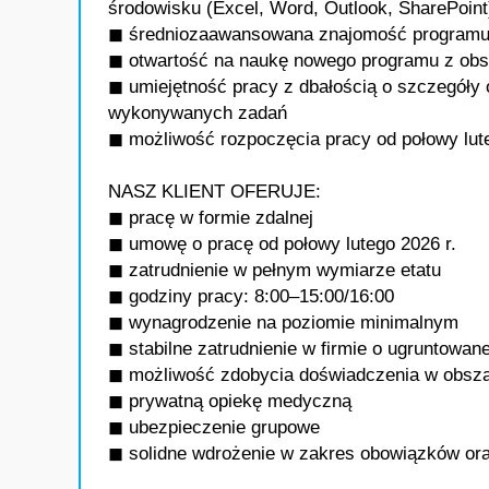
środowisku (Excel, Word, Outlook, SharePoint
◼ średniozaawansowana znajomość programu E
◼ otwartość na naukę nowego programu z obs
◼ umiejętność pracy z dbałością o szczegóły
wykonywanych zadań
◼ możliwość rozpoczęcia pracy od połowy lute
NASZ KLIENT OFERUJE:
◼ pracę w formie zdalnej
◼ umowę o pracę od połowy lutego 2026 r.
◼ zatrudnienie w pełnym wymiarze etatu
◼ godziny pracy: 8:00–15:00/16:00
◼ wynagrodzenie na poziomie minimalnym
◼ stabilne zatrudnienie w firmie o ugruntowane
◼ możliwość zdobycia doświadczenia w obszarz
◼ prywatną opiekę medyczną
◼ ubezpieczenie grupowe
◼ solidne wdrożenie w zakres obowiązków ora