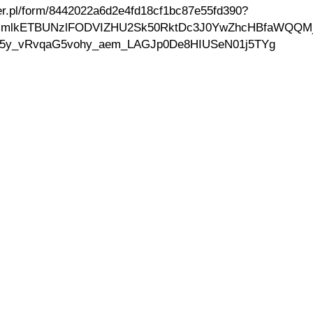
er.pl/form/8442022a6d2e4fd18cf1bc87e55fd390?
BicmlkETBUNzlFODVIZHU2Sk50RktDc3J0YwZhcHBfaWQ
X5y_vRvqaG5vohy_aem_LAGJp0De8HIUSeN01j5TYg