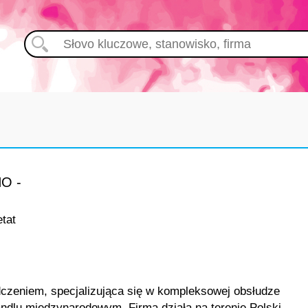
O -
etat
adczeniem, specjalizująca się w kompleksowej obsłudze
andlu międzynarodowym. Firma działa na terenie Polski,