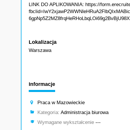
LINK DO APLIKOWANIA: https://form.erecruit
fbclid=IwY2xjawP2WWNleHRuA2FlbQIxMA
6gpNp5Z2MZ8frqHeRHoLbqLOi69g2BvBjU98
Lokalizacja
Warszawa
Informacje
Praca w Mazowieckie
Kategoria:
Administracja biurowa
Wymagane wykształcenie
---