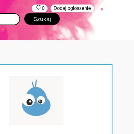
‏‏‎ ‎
0
Dodaj ogłoszenie