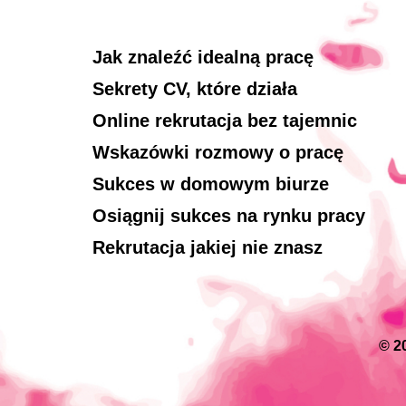
Jak znaleźć idealną pracę
Sekrety CV, które działa
Online rekrutacja bez tajemnic
Wskazówki rozmowy o pracę
Sukces w domowym biurze
Osiągnij sukces na rynku pracy
Rekrutacja jakiej nie znasz
© 2