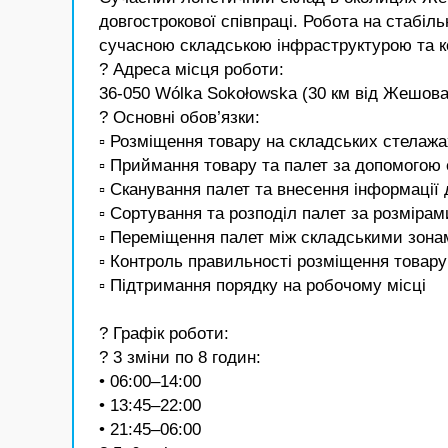
довгострокової співпраці. Робота на стабіл
сучасною складською інфраструктурою та 
? Адреса місця роботи:
36-050 Wólka Sokołowska (30 км від Жешова
? Основні обов’язки:
▫️ Розміщення товару на складських стелаж
▫️ Приймання товару та палет за допомогою
▫️ Сканування палет та внесення інформації
▫️ Сортування та розподіл палет за розмір
▫️ Переміщення палет між складськими зона
▫️ Контроль правильності розміщення товару
▫️ Підтримання порядку на робочому місці
? Графік роботи:
? 3 зміни по 8 годин:
• 06:00–14:00
• 13:45–22:00
• 21:45–06:00