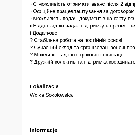
▫️ Є можливість отримати аванс після 2 від
▫️ Офіційне працевлаштування за договором
▫️ Можливість подачі документів на карту по
▫️ Відділ кадрів надає підтримку в процесі ле
ℹ️ Додатково:
? Стабільна робота на постійній основі
? Сучасний склад та організовані робочі пр
? Можливість довгострокової співпраці
? Дружній колектив та підтримка координат
Lokalizacja
Wólka Sokołowska
Informacje