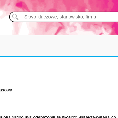
asowa
шова запрошує операторів вилкового навантажувача до