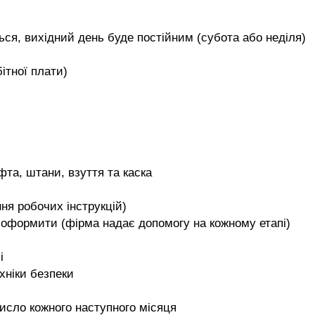
ться, вихідний день буде постійним (субота або неділя)
ітної плати)
та, штани, взуття та каска
ння робочих інструкцій)
її оформити (фірма надає допомогу на кожному етапі)
і
хніки безпеки
число кожного наступного місяця