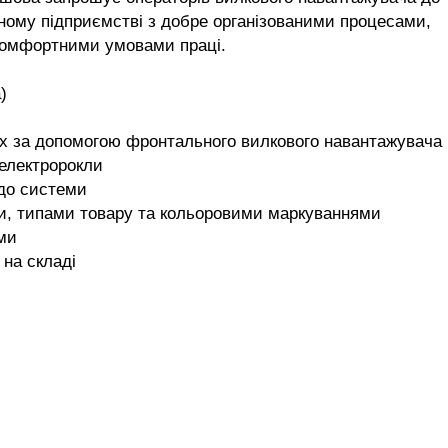
ьному підприємстві з добре організованими процесами,
комфортними умовами праці.
)
ах за допомогою фронтального вилкового навантажувача
 електророкли
 до системи
ами, типами товару та кольоровими маркуваннями
ми
 на складі