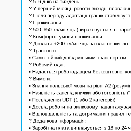
? 5–6 днів на тиждень
? У перший місяць роботи вихідні плаваючі
? Після періоду адаптації графік стабілізує
? Проживання:
? 500–650 зл/місяць (вираховується із зароб
? Комфортні умови проживання
? Доплата +200 зл/місяць за власне житло
? Транспорт:
▫️ Самостійний доїзд міським транспортом
? Робочий одяг:
▫️ Надається роботодавцем безкоштовно: коф
? Вимоги:
▫️ Знання польської мови на рівні A2 (розумі
▫️ Наявність санепід книжки або готовність 
▫️ Посвідчення UDT (1 або 2 категорія)
▫️ Досвід роботи на вилковому навантажувач
▫️ Відповідальність та дотримання правил те
? Додаткова інформація:
▫️ Заробітна плата виплачується з 18 по 24 