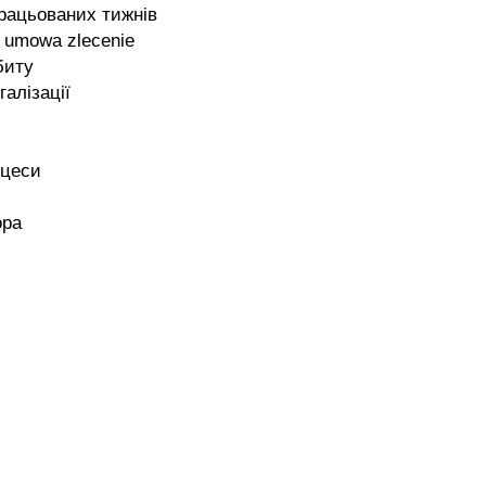
працьованих тижнів
 umowa zlecenie
биту
галізації
оцеси
ора