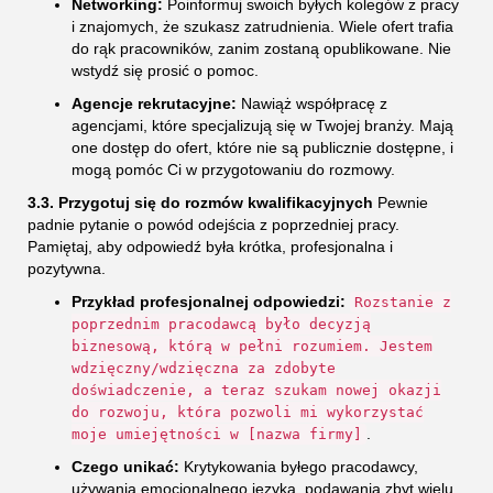
Networking:
Poinformuj swoich byłych kolegów z pracy
i znajomych, że szukasz zatrudnienia. Wiele ofert trafia
do rąk pracowników, zanim zostaną opublikowane. Nie
wstydź się prosić o pomoc.
Agencje rekrutacyjne:
Nawiąż współpracę z
agencjami, które specjalizują się w Twojej branży. Mają
one dostęp do ofert, które nie są publicznie dostępne, i
mogą pomóc Ci w przygotowaniu do rozmowy.
3.3. Przygotuj się do rozmów kwalifikacyjnych
Pewnie
padnie pytanie o powód odejścia z poprzedniej pracy.
Pamiętaj, aby odpowiedź była krótka, profesjonalna i
pozytywna.
Przykład profesjonalnej odpowiedzi:
Rozstanie z
poprzednim pracodawcą było decyzją
biznesową, którą w pełni rozumiem. Jestem
wdzięczny/wdzięczna za zdobyte
doświadczenie, a teraz szukam nowej okazji
do rozwoju, która pozwoli mi wykorzystać
.
moje umiejętności w [nazwa firmy]
Czego unikać:
Krytykowania byłego pracodawcy,
używania emocjonalnego języka, podawania zbyt wielu