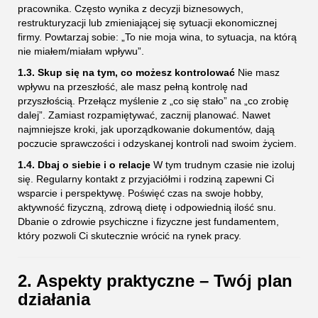
pracownika. Często wynika z decyzji biznesowych,
restrukturyzacji lub zmieniającej się sytuacji ekonomicznej
firmy. Powtarzaj sobie: „To nie moja wina, to sytuacja, na którą
nie miałem/miałam wpływu”.
1.3. Skup się na tym, co możesz kontrolować
Nie masz
wpływu na przeszłość, ale masz pełną kontrolę nad
przyszłością. Przełącz myślenie z „co się stało” na „co zrobię
dalej”. Zamiast rozpamiętywać, zacznij planować. Nawet
najmniejsze kroki, jak uporządkowanie dokumentów, dają
poczucie sprawczości i odzyskanej kontroli nad swoim życiem.
1.4. Dbaj o siebie i o relacje
W tym trudnym czasie nie izoluj
się. Regularny kontakt z przyjaciółmi i rodziną zapewni Ci
wsparcie i perspektywę. Poświęć czas na swoje hobby,
aktywność fizyczną, zdrową dietę i odpowiednią ilość snu.
Dbanie o zdrowie psychiczne i fizyczne jest fundamentem,
który pozwoli Ci skutecznie wrócić na rynek pracy.
2. Aspekty praktyczne – Twój plan
działania