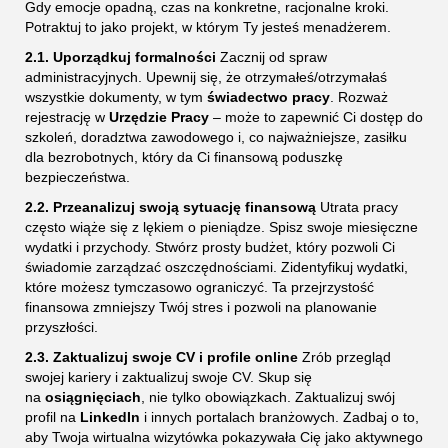
Gdy emocje opadną, czas na konkretne, racjonalne kroki.
Potraktuj to jako projekt, w którym Ty jesteś menadżerem.
2.1. Uporządkuj formalności
Zacznij od spraw
administracyjnych. Upewnij się, że otrzymałeś/otrzymałaś
wszystkie dokumenty, w tym
świadectwo pracy
. Rozważ
rejestrację w
Urzędzie Pracy
– może to zapewnić Ci dostęp do
szkoleń, doradztwa zawodowego i, co najważniejsze, zasiłku
dla bezrobotnych, który da Ci finansową poduszkę
bezpieczeństwa.
2.2. Przeanalizuj swoją sytuację finansową
Utrata pracy
często wiąże się z lękiem o pieniądze. Spisz swoje miesięczne
wydatki i przychody. Stwórz prosty budżet, który pozwoli Ci
świadomie zarządzać oszczędnościami. Zidentyfikuj wydatki,
które możesz tymczasowo ograniczyć. Ta przejrzystość
finansowa zmniejszy Twój stres i pozwoli na planowanie
przyszłości.
2.3. Zaktualizuj swoje CV i profile online
Zrób przegląd
swojej kariery i zaktualizuj swoje CV. Skup się
na
osiągnięciach
, nie tylko obowiązkach. Zaktualizuj swój
profil na
LinkedIn
i innych portalach branżowych. Zadbaj o to,
aby Twoja wirtualna wizytówka pokazywała Cię jako aktywnego