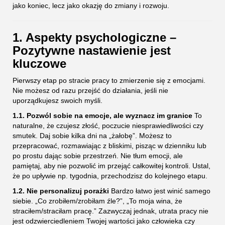
jako koniec, lecz jako okazję do zmiany i rozwoju.
1. Aspekty psychologiczne –
Pozytywne nastawienie jest
kluczowe
Pierwszy etap po stracie pracy to zmierzenie się z emocjami.
Nie możesz od razu przejść do działania, jeśli nie
uporządkujesz swoich myśli.
1.1. Pozwól sobie na emocje, ale wyznacz im granice
To
naturalne, że czujesz złość, poczucie niesprawiedliwości czy
smutek. Daj sobie kilka dni na „żałobę”. Możesz to
przepracować, rozmawiając z bliskimi, pisząc w dzienniku lub
po prostu dając sobie przestrzeń. Nie tłum emocji, ale
pamiętaj, aby nie pozwolić im przejąć całkowitej kontroli. Ustal,
że po upływie np. tygodnia, przechodzisz do kolejnego etapu.
1.2. Nie personalizuj porażki
Bardzo łatwo jest winić samego
siebie. „Co zrobiłem/zrobiłam źle?”, „To moja wina, że
straciłem/straciłam pracę.” Zazwyczaj jednak, utrata pracy nie
jest odzwierciedleniem Twojej wartości jako człowieka czy