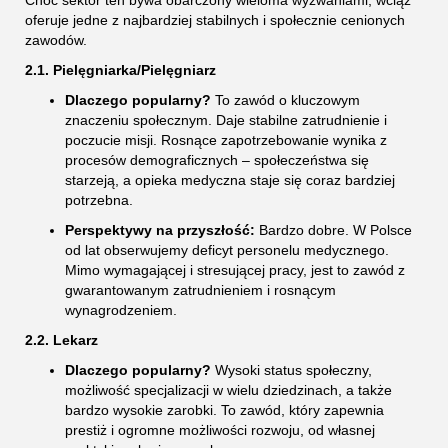
Choć sektor ten bywa obarczony wieloma wyzwaniami, wciąż
oferuje jedne z najbardziej stabilnych i społecznie cenionych
zawodów.
2.1. Pielęgniarka/Pielęgniarz
Dlaczego popularny?
To zawód o kluczowym
znaczeniu społecznym. Daje stabilne zatrudnienie i
poczucie misji. Rosnące zapotrzebowanie wynika z
procesów demograficznych – społeczeństwa się
starzeją, a opieka medyczna staje się coraz bardziej
potrzebna.
Perspektywy na przyszłość:
Bardzo dobre. W Polsce
od lat obserwujemy deficyt personelu medycznego.
Mimo wymagającej i stresującej pracy, jest to zawód z
gwarantowanym zatrudnieniem i rosnącym
wynagrodzeniem.
2.2. Lekarz
Dlaczego popularny?
Wysoki status społeczny,
możliwość specjalizacji w wielu dziedzinach, a także
bardzo wysokie zarobki. To zawód, który zapewnia
prestiż i ogromne możliwości rozwoju, od własnej