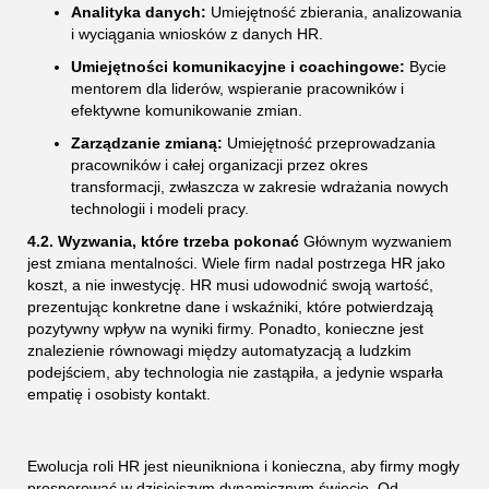
Analityka danych:
Umiejętność zbierania, analizowania
i wyciągania wniosków z danych HR.
Umiejętności komunikacyjne i coachingowe:
Bycie
mentorem dla liderów, wspieranie pracowników i
efektywne komunikowanie zmian.
Zarządzanie zmianą:
Umiejętność przeprowadzania
pracowników i całej organizacji przez okres
transformacji, zwłaszcza w zakresie wdrażania nowych
technologii i modeli pracy.
4.2. Wyzwania, które trzeba pokonać
Głównym wyzwaniem
jest zmiana mentalności. Wiele firm nadal postrzega HR jako
koszt, a nie inwestycję. HR musi udowodnić swoją wartość,
prezentując konkretne dane i wskaźniki, które potwierdzają
pozytywny wpływ na wyniki firmy. Ponadto, konieczne jest
znalezienie równowagi między automatyzacją a ludzkim
podejściem, aby technologia nie zastąpiła, a jedynie wsparła
empatię i osobisty kontakt.
Ewolucja roli HR jest nieunikniona i konieczna, aby firmy mogły
prosperować w dzisiejszym dynamicznym świecie. Od