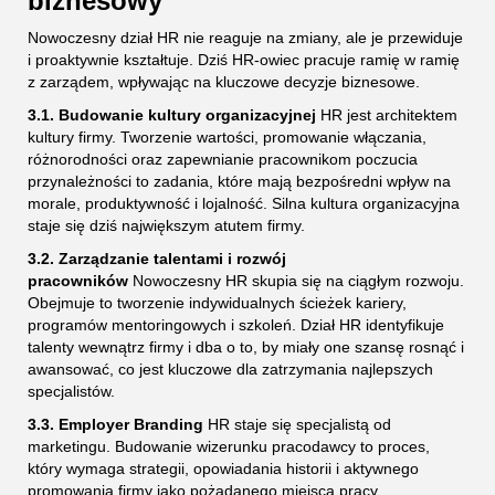
biznesowy
Nowoczesny dział HR nie reaguje na zmiany, ale je przewiduje
i proaktywnie kształtuje. Dziś HR-owiec pracuje ramię w ramię
z zarządem, wpływając na kluczowe decyzje biznesowe.
3.1. Budowanie kultury organizacyjnej
HR jest architektem
kultury firmy. Tworzenie wartości, promowanie włączania,
różnorodności oraz zapewnianie pracownikom poczucia
przynależności to zadania, które mają bezpośredni wpływ na
morale, produktywność i lojalność. Silna kultura organizacyjna
staje się dziś największym atutem firmy.
3.2. Zarządzanie talentami i rozwój
pracowników
Nowoczesny HR skupia się na ciągłym rozwoju.
Obejmuje to tworzenie indywidualnych ścieżek kariery,
programów mentoringowych i szkoleń. Dział HR identyfikuje
talenty wewnątrz firmy i dba o to, by miały one szansę rosnąć i
awansować, co jest kluczowe dla zatrzymania najlepszych
specjalistów.
3.3. Employer Branding
HR staje się specjalistą od
marketingu. Budowanie wizerunku pracodawcy to proces,
który wymaga strategii, opowiadania historii i aktywnego
promowania firmy jako pożądanego miejsca pracy.