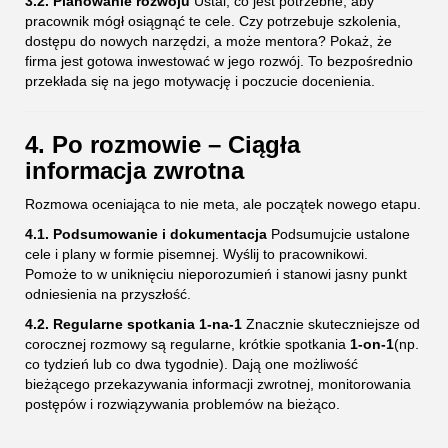
3.2. Planowanie rozwoju
Ustal, co jest potrzebne, aby
pracownik mógł osiągnąć te cele. Czy potrzebuje szkolenia,
dostępu do nowych narzędzi, a może mentora? Pokaż, że
firma jest gotowa inwestować w jego rozwój. To bezpośrednio
przekłada się na jego motywację i poczucie docenienia.
4. Po rozmowie – Ciągła
informacja zwrotna
Rozmowa oceniająca to nie meta, ale początek nowego etapu.
4.1. Podsumowanie i dokumentacja
Podsumujcie ustalone
cele i plany w formie pisemnej. Wyślij to pracownikowi.
Pomoże to w uniknięciu nieporozumień i stanowi jasny punkt
odniesienia na przyszłość.
4.2. Regularne spotkania 1-na-1
Znacznie skuteczniejsze od
corocznej rozmowy są regularne, krótkie spotkania
1-on-1
(np.
co tydzień lub co dwa tygodnie). Dają one możliwość
bieżącego przekazywania informacji zwrotnej, monitorowania
postępów i rozwiązywania problemów na bieżąco.