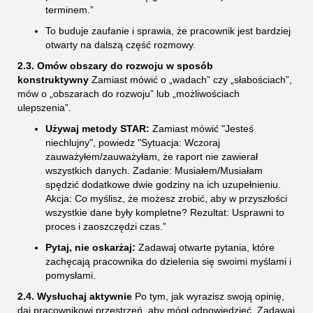
terminem.”
To buduje zaufanie i sprawia, że pracownik jest bardziej
otwarty na dalszą część rozmowy.
2.3. Omów obszary do rozwoju w sposób
konstruktywny
Zamiast mówić o „wadach” czy „słabościach”,
mów o „obszarach do rozwoju” lub „możliwościach
ulepszenia”.
Używaj metody STAR:
Zamiast mówić "Jesteś
niechlujny", powiedz "Sytuacja: Wczoraj
zauważyłem/zauważyłam, że raport nie zawierał
wszystkich danych. Zadanie: Musiałem/Musiałam
spędzić dodatkowe dwie godziny na ich uzupełnieniu.
Akcja: Co myślisz, że możesz zrobić, aby w przyszłości
wszystkie dane były kompletne? Rezultat: Usprawni to
proces i zaoszczędzi czas.”
Pytaj, nie oskarżaj:
Zadawaj otwarte pytania, które
zachęcają pracownika do dzielenia się swoimi myślami i
pomysłami.
2.4. Wysłuchaj aktywnie
Po tym, jak wyrazisz swoją opinię,
daj pracownikowi przestrzeń, aby mógł odpowiedzieć. Zadawaj