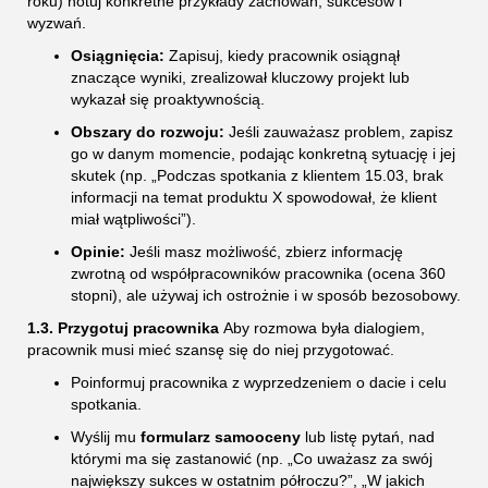
roku) notuj konkretne przykłady zachowań, sukcesów i
wyzwań.
Osiągnięcia:
Zapisuj, kiedy pracownik osiągnął
znaczące wyniki, zrealizował kluczowy projekt lub
wykazał się proaktywnością.
Obszary do rozwoju:
Jeśli zauważasz problem, zapisz
go w danym momencie, podając konkretną sytuację i jej
skutek (np. „Podczas spotkania z klientem 15.03, brak
informacji na temat produktu X spowodował, że klient
miał wątpliwości”).
Opinie:
Jeśli masz możliwość, zbierz informację
zwrotną od współpracowników pracownika (ocena 360
stopni), ale używaj ich ostrożnie i w sposób bezosobowy.
1.3. Przygotuj pracownika
Aby rozmowa była dialogiem,
pracownik musi mieć szansę się do niej przygotować.
Poinformuj pracownika z wyprzedzeniem o dacie i celu
spotkania.
Wyślij mu
formularz samooceny
lub listę pytań, nad
którymi ma się zastanowić (np. „Co uważasz za swój
największy sukces w ostatnim półroczu?”, „W jakich