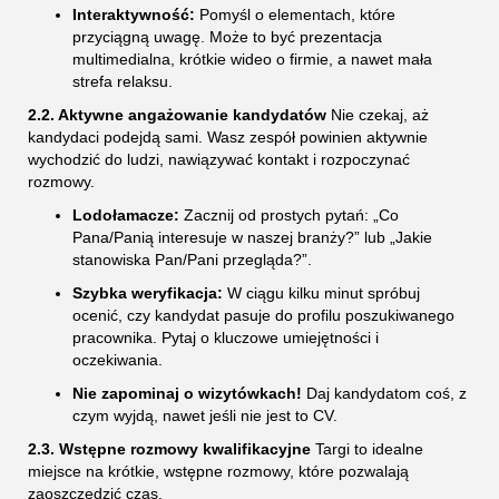
Interaktywność:
Pomyśl o elementach, które
przyciągną uwagę. Może to być prezentacja
multimedialna, krótkie wideo o firmie, a nawet mała
strefa relaksu.
2.2. Aktywne angażowanie kandydatów
Nie czekaj, aż
kandydaci podejdą sami. Wasz zespół powinien aktywnie
wychodzić do ludzi, nawiązywać kontakt i rozpoczynać
rozmowy.
Lodołamacze:
Zacznij od prostych pytań: „Co
Pana/Panią interesuje w naszej branży?” lub „Jakie
stanowiska Pan/Pani przegląda?”.
Szybka weryfikacja:
W ciągu kilku minut spróbuj
ocenić, czy kandydat pasuje do profilu poszukiwanego
pracownika. Pytaj o kluczowe umiejętności i
oczekiwania.
Nie zapominaj o wizytówkach!
Daj kandydatom coś, z
czym wyjdą, nawet jeśli nie jest to CV.
2.3. Wstępne rozmowy kwalifikacyjne
Targi to idealne
miejsce na krótkie, wstępne rozmowy, które pozwalają
zaoszczędzić czas.