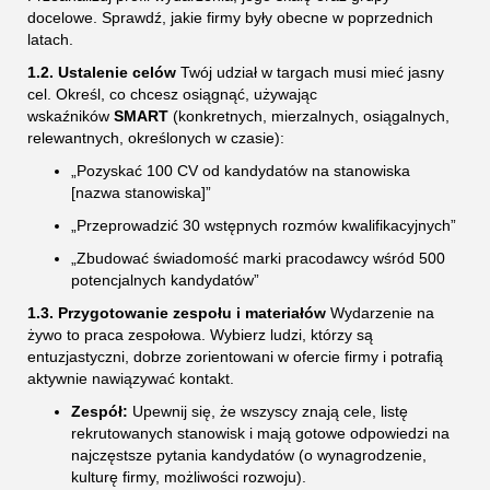
docelowe. Sprawdź, jakie firmy były obecne w poprzednich
latach.
1.2. Ustalenie celów
Twój udział w targach musi mieć jasny
cel. Określ, co chcesz osiągnąć, używając
wskaźników
SMART
(konkretnych, mierzalnych, osiągalnych,
relewantnych, określonych w czasie):
„Pozyskać 100 CV od kandydatów na stanowiska
[nazwa stanowiska]”
„Przeprowadzić 30 wstępnych rozmów kwalifikacyjnych”
„Zbudować świadomość marki pracodawcy wśród 500
potencjalnych kandydatów”
1.3. Przygotowanie zespołu i materiałów
Wydarzenie na
żywo to praca zespołowa. Wybierz ludzi, którzy są
entuzjastyczni, dobrze zorientowani w ofercie firmy i potrafią
aktywnie nawiązywać kontakt.
Zespół:
Upewnij się, że wszyscy znają cele, listę
rekrutowanych stanowisk i mają gotowe odpowiedzi na
najczęstsze pytania kandydatów (o wynagrodzenie,
kulturę firmy, możliwości rozwoju).