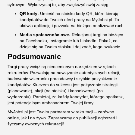
cyfrowym. Wykorzystaj to, aby zwiększyć swój zasięg:
QR kody:
Umieść na stoisku kody QR, które kierują
kandydatów do Twoich ofert pracy na MyJobsi.pl. To
ułatwia aplikację i pozwala na bieżąco analizować ruch.
Media społecznościowe:
Relacjonuj targi na bieżąco
na Facebooku, Instagramie lub LinkedIn. Pokaż, co
dzieje się na Twoim stoisku i daj znać, kogo szukacie.
Podsumowanie
Targi pracy wciąż są nieocenionym narzędziem w rękach
rekruterów. Pozwalają na nawiązanie autentycznych relacji,
budowanie wizerunku pracodawcy i szybkie pozyskiwanie
kandydatów. Kluczem do sukcesu jest połączenie strategii
(planowanie), akcji (na stoisku) i konsekwencji (po
wydarzeniu). Pamiętaj, że każdy kandydat, którego spotkasz,
jest potencjalnym ambasadorem Twojej firmy.
MyJobsi.pl jest Twoim partnerem w rekrutacji – zarówno
online, jak i na żywo. Zapraszamy do publikacji ogłoszeń i
życzymy owocnych rekrutacji!