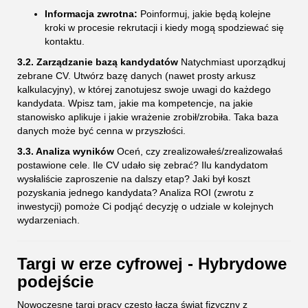
Informacja zwrotna:
Poinformuj, jakie będą kolejne
kroki w procesie rekrutacji i kiedy mogą spodziewać się
kontaktu.
3.2. Zarządzanie bazą kandydatów
Natychmiast uporządkuj
zebrane CV. Utwórz bazę danych (nawet prosty arkusz
kalkulacyjny), w której zanotujesz swoje uwagi do każdego
kandydata. Wpisz tam, jakie ma kompetencje, na jakie
stanowisko aplikuje i jakie wrażenie zrobił/zrobiła. Taka baza
danych może być cenna w przyszłości.
3.3. Analiza wyników
Oceń, czy zrealizowałeś/zrealizowałaś
postawione cele. Ile CV udało się zebrać? Ilu kandydatom
wysłaliście zaproszenie na dalszy etap? Jaki był koszt
pozyskania jednego kandydata? Analiza ROI (zwrotu z
inwestycji) pomoże Ci podjąć decyzję o udziale w kolejnych
wydarzeniach.
Targi w erze cyfrowej - Hybrydowe
podejście
Nowoczesne targi pracy często łączą świat fizyczny z