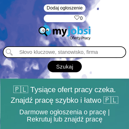
Dodaj ogłoszenie
‏‏‎ ‎
0
🇵🇱 Tysiące ofert pracy czeka.
Znajdź pracę szybko i łatwo 🇵🇱
Darmowe ogłoszenia o pracę |
Rekrutuj lub znajdź pracę