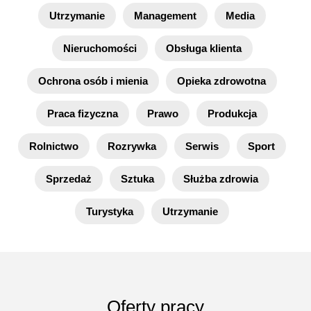
Utrzymanie
Management
Media
Nieruchomości
Obsługa klienta
Ochrona osób i mienia
Opieka zdrowotna
Praca fizyczna
Prawo
Produkcja
Rolnictwo
Rozrywka
Serwis
Sport
Sprzedaż
Sztuka
Służba zdrowia
Turystyka
Utrzymanie
Oferty pracy